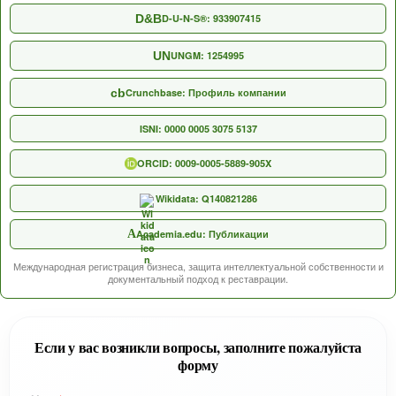
D&B
D-U-N-S®: 933907415
UN
UNGM: 1254995
cb
Crunchbase: Профиль компании
ISNI: 0000 0005 3075 5137
ORCID: 0009-0005-5889-905X
Wikidata: Q140821286
A
Academia.edu: Публикации
Международная регистрация бизнеса, защита интеллектуальной собственности и
документальный подход к реставрации.
Если у вас возникли вопросы, заполните пожалуйста
форму