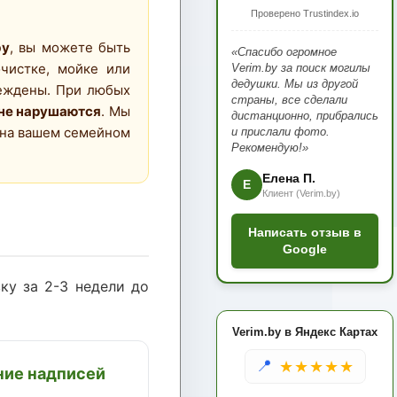
Проверено Trustindex.io
by
, вы можете быть
«Спасибо огромное
очистке, мойке или
Verim.by за поиск могилы
дедушки. Мы из другой
еждены. При любых
страны, все сделали
 не нарушаются
. Мы
дистанционно, прибрались
на вашем семейном
и прислали фото.
Рекомендую!»
Елена П.
Е
Клиент (Verim.by)
Написать отзыв в
Google
ку за 2-3 недели до
Verim.by в Яндекс Картах
📍
★★★★★
ние надписей