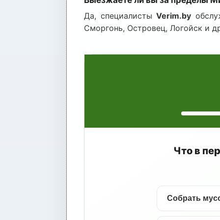
Да, специалисты
Verim.by
обслуж
Сморгонь, Островец, Логойск и д
Что в пе
Собрать мусо