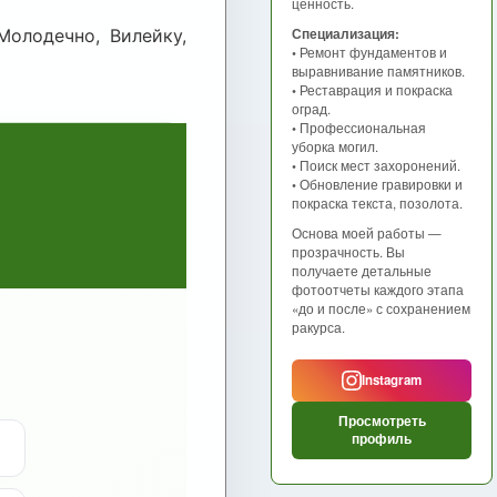
ценность.
олодечно, Вилейку,
Специализация:
• Ремонт фундаментов и
выравнивание памятников.
• Реставрация и покраска
оград.
• Профессиональная
уборка могил.
• Поиск мест захоронений.
• Обновление гравировки и
покраска текста, позолота.
Основа моей работы —
прозрачность. Вы
получаете детальные
фотоотчеты каждого этапа
«до и после» с сохранением
ракурса.
Instagram
Просмотреть
профиль