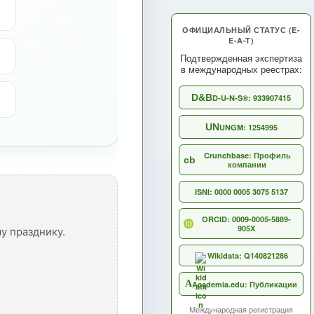
ОФИЦИАЛЬНЫЙ СТАТУС (E-
E-A-T)
Подтвержденная экспертиза
в международных реестрах:
D&B
D-U-N-S®: 933907415
UN
UNGM: 1254995
Crunchbase: Профиль
cb
компании
ISNI: 0000 0005 3075 5137
ORCID: 0009-0005-5889-
905X
у празднику.
Wikidata: Q140821286
A
Academia.edu: Публикации
Международная регистрация