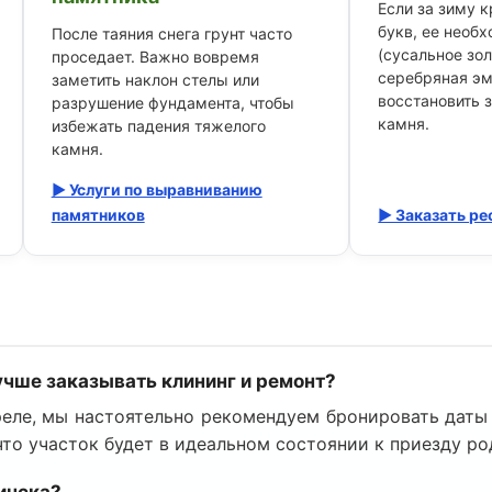
Если за зиму 
букв, ее необ
После таяния снега грунт часто
(сусальное зол
проседает. Важно вовремя
серебряная эм
заметить наклон стелы или
восстановить 
разрушение фундамента, чтобы
камня.
избежать падения тяжелого
камня.
▶ Услуги по выравниванию
памятников
▶ Заказать ре
учше заказывать клининг и ремонт?
реле, мы настоятельно рекомендуем бронировать даты
 что участок будет в идеальном состоянии к приезду р
инска?