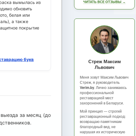
краска вымылась из
ЧИТАТЬ ВСЕ ОТЗЫВЫ →
ходимо обновить
ото, белая или
аль), а также
защитное покрытие
ставрацию букв
Стреж Максим
Львович
Меня зовут Максим Львович
Стреж, я руководитель
Verim.by
. Лично занимаюсь
профессиональной
реставрацией мест
захоронений в Беларуси.
Мой принцип — строгий
 выезда за месяц (до
реставрационный подход:
возвращаю памятникам
одственников.
благородный вид, не
нарушая их историческую