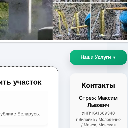
Наши Услуги
▼
ить участок
Контакты
Стреж Максим
Львович
УНП: КА1669340
ублике Беларусь.
г.Вилейка / Молодечно
/ Минск, Минская