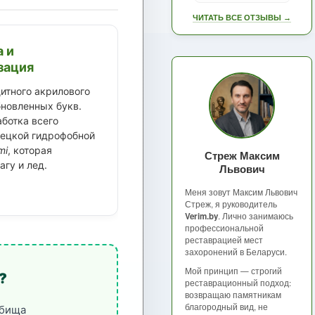
ЧИТАТЬ ВСЕ ОТЗЫВЫ →
а и
зация
итного акрилового
бновленных букв.
ботка всего
ецкой гидрофобной
mi
, которая
Стреж Максим
агу и лед.
Львович
Меня зовут Максим Львович
Стреж, я руководитель
Verim.by
. Лично занимаюсь
профессиональной
реставрацией мест
захоронений в Беларуси.
Мой принцип — строгий
?
реставрационный подход:
возвращаю памятникам
благородный вид, не
дбища