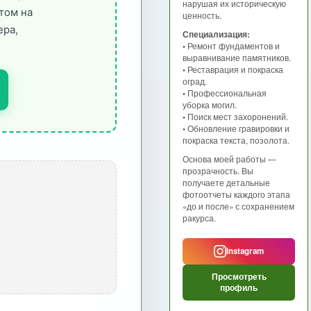
нарушая их историческую
том на
ценность.
ера,
Специализация:
• Ремонт фундаментов и
выравнивание памятников.
• Реставрация и покраска
оград.
• Профессиональная
уборка могил.
• Поиск мест захоронений.
• Обновление гравировки и
покраска текста, позолота.
Основа моей работы —
прозрачность. Вы
получаете детальные
фотоотчеты каждого этапа
«до и после» с сохранением
ракурса.
Instagram
Просмотреть
профиль