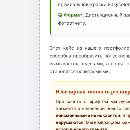
премиальной краски
Easycolor
🤝 Формат:
Дистанционный зака
фотоотчету.
Этот кейс из нашего портфолио
способна преобразить потускнев
вымывается осадками, а поры гр
становятся нечитаемыми.
Ювелирная точность рестав
При работе с шрифтом мы ручаем
пигмента и нанесении нового сл
неизменными и не исказятся
. В 
нарушаются
. Мы возвращаем мем
исторического гранита
.