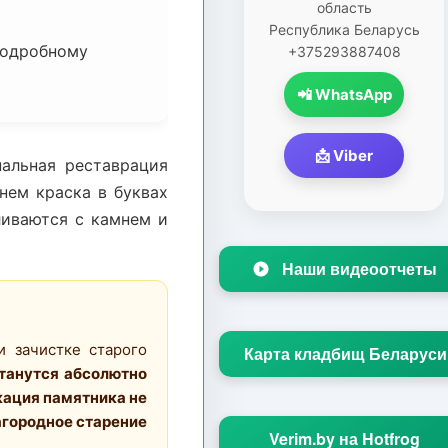
область
Республика Беларусь
 подробному
+375293887408
📲 WhatsApp
📩 Viber
нальная реставрация
нем краска в буквах
ливаются с камнем и
Наши видеоотчеты
и зачистке старого
Карта кладбищ Беларуси
станутся абсолютно
кация памятника не
агородное старение
Verim.by на Hotfrog