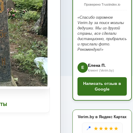
Проверено Trustindex.io
«Спасибо огромное
Verim.by за поиск могилы
дедушки. Мы из другой
страны, все сделали
дистанционно, прибрались
и прислали фото.
Рекомендую!»
Елена П.
Е
Клиент (Verim.by)
Написать отзыв в
Google
ОТЫ
Verim.by в Яндекс Картах
📍
★★★★★