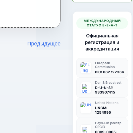
МЕЖДУНАРОДНЫЙ
СТАТУС E-E-A-T
Официальная
Предыдущее
регистрация и
аккредитация
European
Commission
PIC: 862722366
Dun & Bradstreet
D-U-N-S®
933907415
United Nations
UNGM:
1254995
Научный реестр
ORCID
0009-0005-