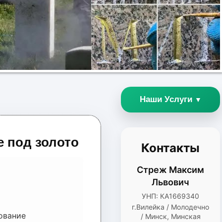
Наши Услуги
▼
е под золото
Контакты
Стреж Максим
Львович
УНП: КА1669340
г.Вилейка / Молодечно
ование
/ Минск, Минская