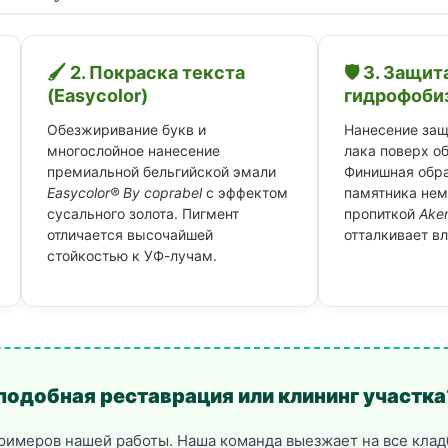
🖌️ 2. Покраска текста
🛡️ 3. Защит
(Easycolor)
гидрофоби
Обезжиривание букв и
Нанесение защ
многослойное нанесение
лака поверх о
премиальной бельгийской эмали
Финишная обра
Easycolor® By coprabel
с эффектом
памятника нем
сусального золота. Пигмент
пропиткой
Ake
отличается высочайшей
отталкивает вл
стойкостью к УФ-лучам.
подобная реставрация или клининг участка
примеров нашей работы. Наша команда выезжает на все кла