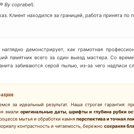
® By coprabel
).
з. Клиент находился за границей, работа принята по
 наглядно демонстрирует, как грамотная профессио
ший памятник всего за один выезд мастера. Со време
анита забиваются серой пылью, из-за чего надписи с
рации
ся за идеальный результат. Наша строгая гарантия: пр
оя эмали
оригинальные даты, шрифты и глубина рубки о
процессе мытья и обработки камня
перспектива и точная ло
ориалу контрастность и читаемость, бережно
сохраняя бл