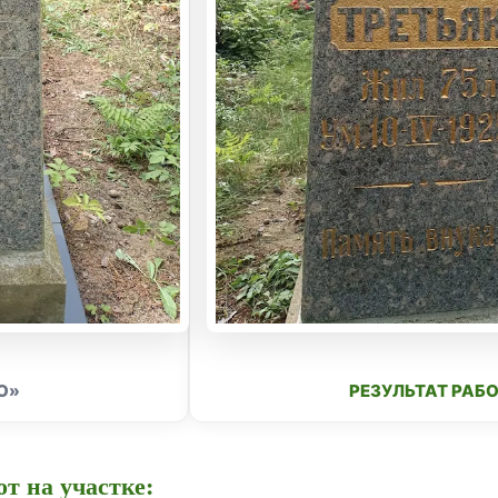
О»
РЕЗУЛЬТАТ РАБ
т на участке: