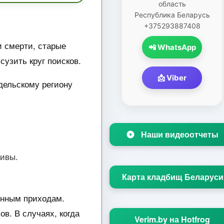
область
Республика Беларусь
+375293887408
и смерти, старые
📲 WhatsApp
узить круг поисков.
📩 Viber
дельскому региону
Наши видеоотчеты
хивы.
Карта кладбищ Беларуси
енным приходам.
в. В случаях, когда
Verim.by на Hotfrog