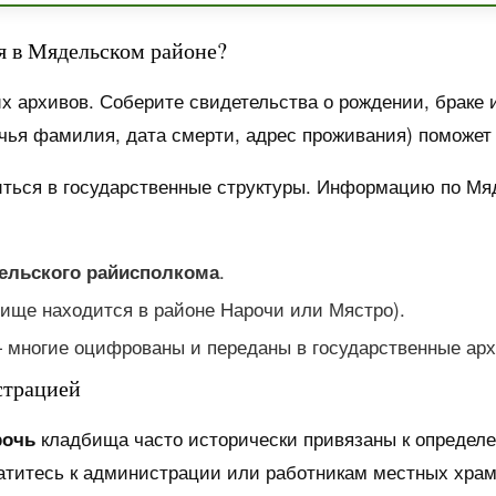
ия в Мядельском районе?
 архивов. Соберите свидетельства о рождении, браке 
ья фамилия, дата смерти, адрес проживания) поможет с
титься в государственные структуры. Информацию по Мя
.
ельского райисполкома
бище находится в районе Нарочи или Мястро).
— многие оцифрованы и переданы в государственные ар
страцией
кладбища часто исторически привязаны к определ
рочь
атитесь к администрации или работникам местных храмо