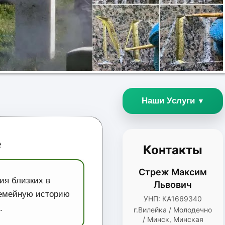
Наши Услуги
▼
е
Контакты
Стреж Максим
ия близких в
Львович
семейную историю
УНП: КА1669340
.
г.Вилейка / Молодечно
/ Минск, Минская