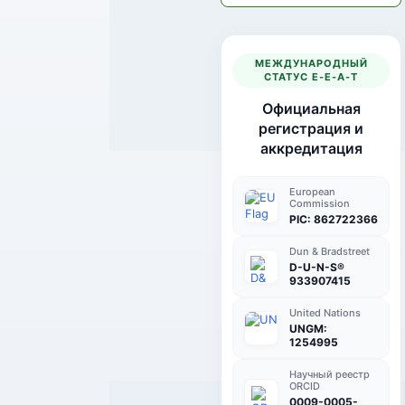
МЕЖДУНАРОДНЫЙ
СТАТУС E-E-A-T
Официальная
регистрация и
аккредитация
European
Commission
PIC: 862722366
Dun & Bradstreet
D-U-N-S®
933907415
United Nations
UNGM:
1254995
Научный реестр
ORCID
0009-0005-