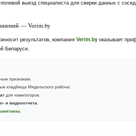
 полевой выезд специалиста для сверки данных с сосе
онений — Verim.by
риносит результатов, компания
оказывает про
Verim.by
ей Беларуси.
ным признакам.
тые кладбища Мядельского района.
ат
для навигаторов.
о- и видеоотчета
.
памятника
.