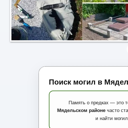
Поиск могил в Мядел
Память о предках — это т
часто ст
Мядельском районе
и найти моги