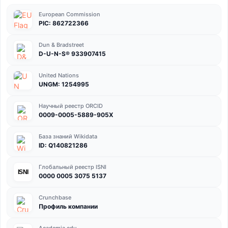
European Commission
PIC: 862722366
Dun & Bradstreet
D-U-N-S® 933907415
United Nations
UNGM: 1254995
Научный реестр ORCID
0009-0005-5889-905X
База знаний Wikidata
ID: Q140821286
Глобальный реестр ISNI
ISNI
0000 0005 3075 5137
Crunchbase
Профиль компании